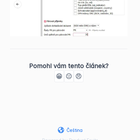
Pomohl vám tento článek?
😁
😐
😠
Čeština