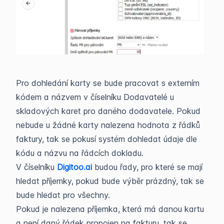
Pro dohledání karty se bude pracovat s externím
kódem a názvem v číselníku Dodavatelé u
skladových karet pro daného dodavatele. Pokud
nebude u žádné karty nalezena hodnota z řádků
faktury, tak se pokusí systém dohledat údaje dle
kódu a názvu na řádcích dokladu.
V číselníku
Digitoo.ai
budou řady, pro které se mají
hledat příjemky, pokud bude výběr prázdný, tak se
bude hledat pro všechny.
Pokud je nalezena příjemka, která má danou kartu
a není daný řádek propojen na fakturu, tak se