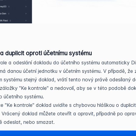
a duplicit oproti účetnímu systému
ole a odeslání dokladu do účetního systému automaticky Dig
á danou účetní jednotku v účetním systému. V případě, že 
m systému stejný doklad, vrátí tento nový právě odesílaný 
záložky "Ke kontrole" a nedovolí, aby se v této podobě do
o účetního systému.
e "Ke kontrole" doklad uvidíte s chybovou hláškou o duplici
 Vrácený doklad můžete otevřít a opravit, případně po opra
ě odeslat, nebo smazat.