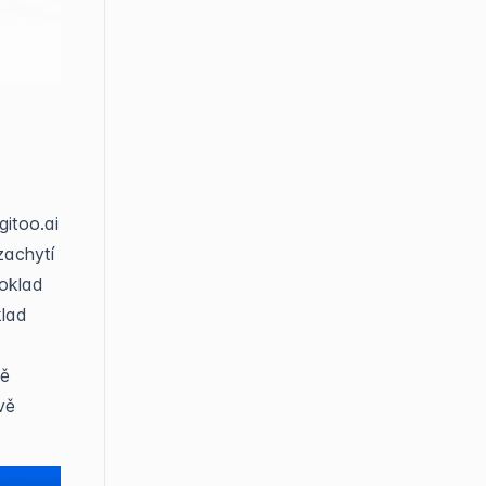
itoo.ai
zachytí
doklad
klad
tě
vě