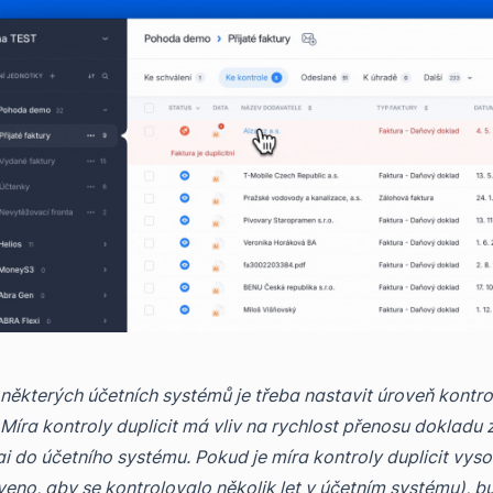
 některých účetních systémů je třeba nastavit úroveň kontro
. Míra kontroly duplicit má vliv na rychlost přenosu dokladu 
ai do účetního systému. Pokud je míra kontroly duplicit vysok
veno, aby se kontrolovalo několik let v účetním systému), b