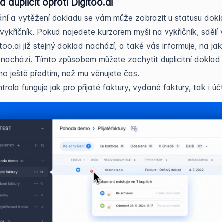
a duplicit oproti Digitoo.ai
ní a vytěžení dokladu se vám může zobrazit u statusu dok
vykřičník. Pokud najedete kurzorem myši na vykřičník, sdělí
itoo.ai již stejný doklad nachází, a také vás informuje, na j
 nachází. Tímto způsobem můžete zachytit duplicitní doklad
o ještě předtím, než mu věnujete čas.
trola funguje jak pro přijaté faktury, vydané faktury, tak i úč