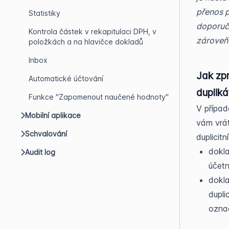
přenos p
Statistiky
doporuču
Kontrola částek v rekapitulaci DPH, v
zároveň 
položkách a na hlavičce dokladů
Inbox
Jak zpr
Automatické účtování
dupliká
Funkce "Zapomenout naučené hodnoty"
V případ
Mobilní aplikace
vám vrát
Schvalování
duplicit
dokla
Audit log
účet
dokla
dupli
ozna