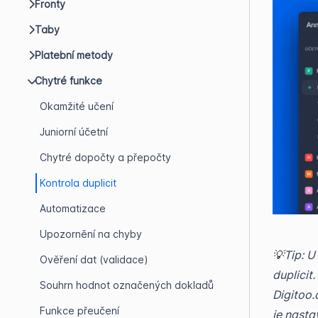
Fronty
Taby
Platební metody
Chytré funkce
Okamžité učení
Juniorní účetní
Chytré dopočty a přepočty
Kontrola duplicit
Automatizace
Upozornění na chyby
💡
Tip: U
Ověření dat (validace)
duplicit
Souhrn hodnot označených dokladů
Digitoo.
Funkce přeučení
je nasta