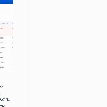
ly
z
á (tj.
ude