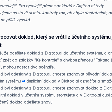
omalejší. Pro rychlejší přenos dokladů z Digitoo.ai tedy
jeme nastavit si míru kontroly tak, aby byla dostatečná, a
ne příliš vysoká.
acovat doklad, který se vrátil z účetního systému
t
ě, že odešlete doklad z Digitoo.ai do účetního systému, a o
í zpět do záložky "Ke kontrole" s chybou přenosu "Faktura 
ní", mohou nastat dva scénáře.
d byl odeslaný z Digitoo.ai, chcete zachovat původní dokl
ním systému
➡
duplicitní doklad v Digitoo.ai označíte a smaž
d byl odeslaný z Digitoo.ai, chcete zachovat doklad z Digi
citní doklad v účetním systému stornujete a v Digitoo.ai dupli
čený doklad odešlete znovu