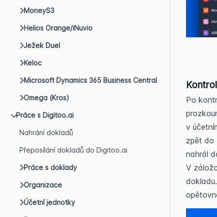
MoneyS3
Helios Orange/iNuvio
Ježek Duel
Keloc
Microsoft Dynamics 365 Business Central
Kontrol
Omega (Kros)
Po kontr
prozkoum
Práce s Digitoo.ai
v účetní
Nahrání dokladů
zpět do 
Přeposílání dokladů do Digitoo.ai
nahrál d
V záložc
Práce s doklady
dokladu.
Organizace
opětovn
Účetní jednotky