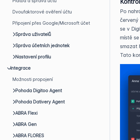
Platba a správa účtu
Kontrol
Po nahrá
Dvoufaktorové ověření účtu
červený 
Připojení přes Google/Microsoft účet
se v Dig
Správa uživatelů
místě se
Správa účetních jednotek
smazat h
Tato kon
Nastavení profilu
Integrace
Možnosti propojení
Pohoda Digitoo Agent
Pohoda Dativery Agent
ABRA Flexi
ABRA Gen
ABRA FLORES