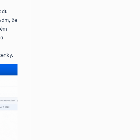
ladu
 vám, že
akém
 a
tenky.