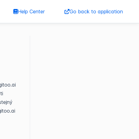
Help Center
Go back to application
itoo.ai
ti
stejný
itoo.ai