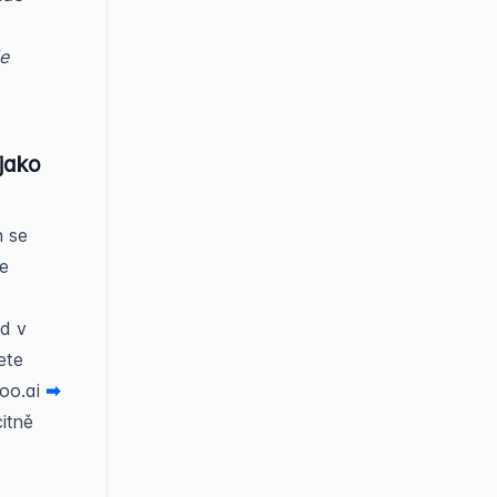
le
 jako
n se
je
ad v
ete
too.ai
➡
citně